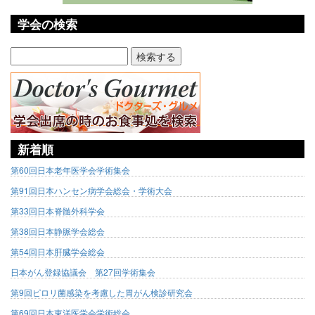
学会の検索
新着順
第60回日本老年医学会学術集会
第91回日本ハンセン病学会総会・学術大会
第33回日本脊髄外科学会
第38回日本静脈学会総会
第54回日本肝臓学会総会
日本がん登録協議会 第27回学術集会
第9回ピロリ菌感染を考慮した胃がん検診研究会
第69回日本東洋医学会学術総会