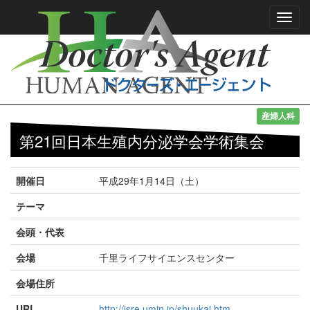
Toggl
navig
産婦人科
第21回日本生殖内分泌学会学術集会
開催日
平成29年1月14日（土）
テーマ
会頭・代表
会場
千里ライフサイエンスセンター
会場住所
URL
http://jsre.umin.jp/shuukai.htm