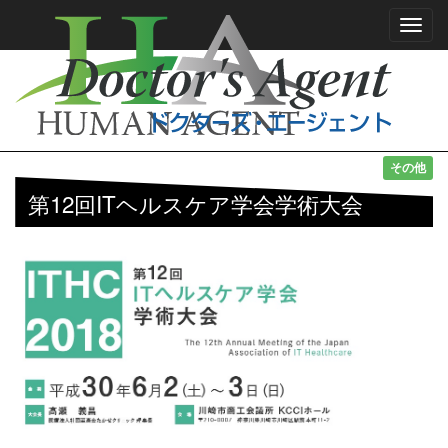
Toggl
navig
その他
第12回ITヘルスケア学会学術大会