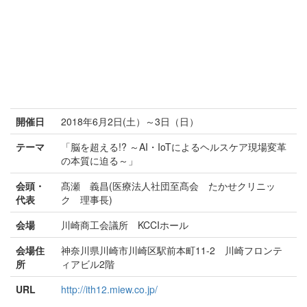
開催日
2018年6月2日(土）～3日（日）
テーマ
「脳を超える!? ～AI・IoTによるヘルスケア現場変革
の本質に迫る～」
会頭・
髙瀬 義昌(医療法人社団至髙会 たかせクリニッ
代表
ク 理事長)
会場
川崎商工会議所 KCCIホール
会場住
神奈川県川崎市川崎区駅前本町11-2 川崎フロンテ
所
ィアビル2階
URL
http://ith12.miew.co.jp/