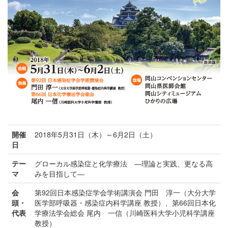
開催
2018年5月31日（木）～6月2日（土）
日
テー
グローカル感染症と化学療法 ―理論と実践、更なる高
マ
みを目指して―
会
第92回日本感染症学会学術講演会 門田 淳一（大分大学
頭・
医学部呼吸器・感染症内科学講座 教授）、第66回日本化
代表
学療法学会総会 尾内 一信（川崎医科大学小児科学講座
教授）