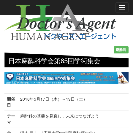
Toggl
navig
麻酔科
日本麻酔科学会第65回学術集会
開催
2018年5月17日（木）～19日（土）
日
テー
麻酔科の基盤を見直し，未来につなげよう
マ
会
河本 昌志 （広島大学大学院麻酔蘇生学）