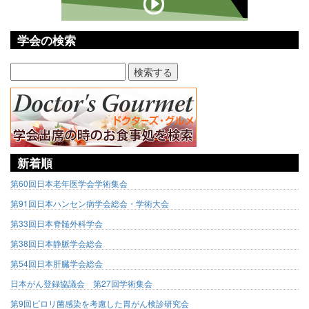
学会の検索
新着順
第60回日本老年医学会学術集会
第91回日本ハンセン病学会総会・学術大会
第33回日本脊髄外科学会
第38回日本静脈学会総会
第54回日本肝臓学会総会
日本がん登録協議会 第27回学術集会
第9回ピロリ菌感染を考慮した胃がん検診研究会