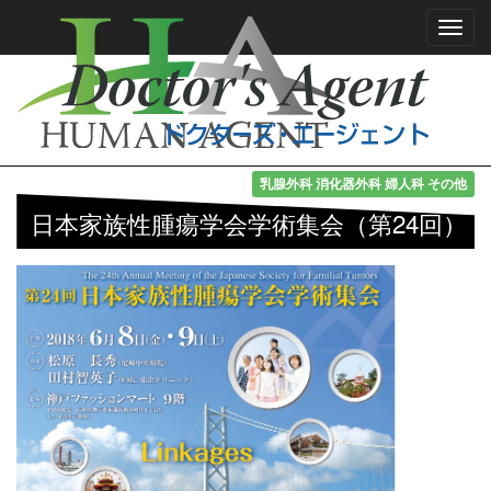
Toggl
navig
乳腺外科 消化器外科 婦人科 その他
日本家族性腫瘍学会学術集会（第24回）