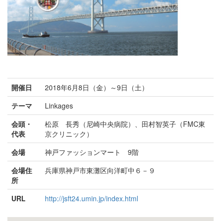
開催日
2018年6月8日（金）～9日（土）
テーマ
Linkages
会頭・
松原 長秀（尼崎中央病院）、田村智英子（FMC東
代表
京クリニック）
会場
神戸ファッションマート 9階
会場住
兵庫県神戸市東灘区向洋町中６－９
所
URL
http://jsft24.umin.jp/index.html